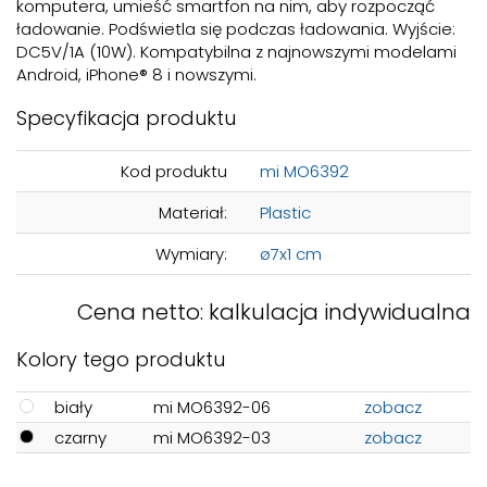
komputera, umieść smartfon na nim, aby rozpocząć
ładowanie. Podświetla się podczas ładowania. Wyjście:
DC5V/1A (10W). Kompatybilna z najnowszymi modelami
Android, iPhone® 8 i nowszymi.
Specyfikacja produktu
Kod produktu
mi MO6392
Materiał:
Plastic
Wymiary:
ø7x1 cm
Cena netto: kalkulacja indywidualna
Kolory tego produktu
biały
mi MO6392-06
zobacz
czarny
mi MO6392-03
zobacz