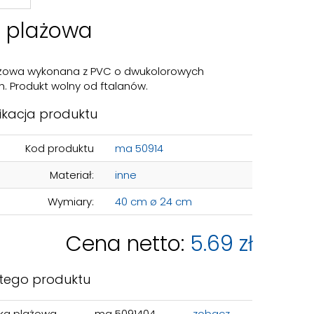
a plażowa
lażowa wykonana z PVC o dwukolorowych
. Produkt wolny od ftalanów.
ikacja produktu
Kod produktu
ma 50914
Materiał:
inne
Wymiary:
40 cm ø 24 cm
Cena netto:
5.69 zł
 tego produktu
łka plażowa
ma 5091404
zobacz