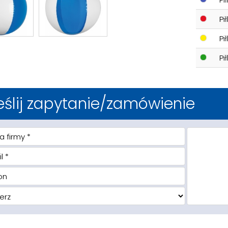
Pi
Pi
Pi
eślij zapytanie/zamówienie