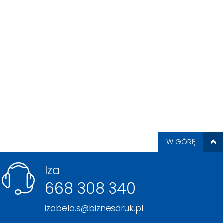
W GÓRĘ
Iza
668 308 340
izabela.s@biznesdruk.pl