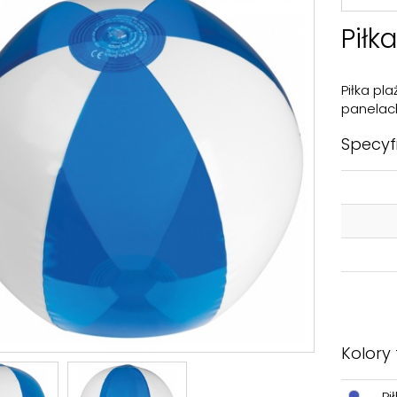
Piłk
Piłka p
panelach
Specyf
Kolory
Pi