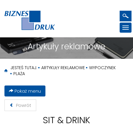
Pok
me
Artykuły reklamowe
JESTEŚ TUTAJ:
ARTYKUŁY REKLAMOWE
WYPOCZYNEK
PLAŻA
Pokaż menu
Powrót
SIT & DRINK